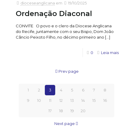
dioceseanglicana
em
19/10/2025
Ordenação Diaconal
CONVITE O povo e o clero da Diocese Anglicana
do Recife, juntamente com o seu Bispo, Dom João
Câncio Peixoto Filho, no décimo primeiro ano
[…]
0
Leia mais
Prev page
1
2
3
4
5
6
7
8
9
10
11
12
13
14
15
16
17
18
19
20
Next page