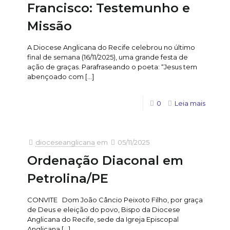
Francisco: Testemunho e
Missão
A Diocese Anglicana do Recife celebrou no último
final de semana (16/11/2025), uma grande festa de
ação de graças. Parafraseando o poeta: “Jesus tem
abençoado com
[…]
0
Leia mais
dioceseanglicana
em
05/11/2025
Ordenação Diaconal em
Petrolina/PE
CONVITE Dom João Câncio Peixoto Filho, por graça
de Deus e eleição do povo, Bispo da Diocese
Anglicana do Recife, sede da Igreja Episcopal
Anglicana
[…]