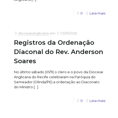
0
Leia mais
dioceseanglicana
em
03/11/2025
Registros da Ordenação
Diaconal do Rev. Anderson
Soares
No último sábado (01/11) o clero e o povo da Diocese
Anglicana do Recife celebraram na Paróquia do
Semeador (Olinda/PE) a ordenação ao Diaconato
do Ministro
[…]
0
Leia mais