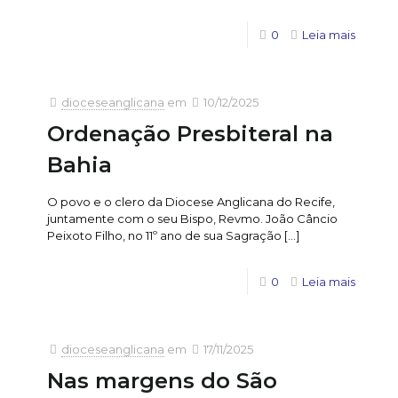
0
Leia mais
dioceseanglicana
em
10/12/2025
Ordenação Presbiteral na
Bahia
O povo e o clero da Diocese Anglicana do Recife,
juntamente com o seu Bispo, Revmo. João Câncio
Peixoto Filho, no 11º ano de sua Sagração
[…]
0
Leia mais
dioceseanglicana
em
17/11/2025
Nas margens do São