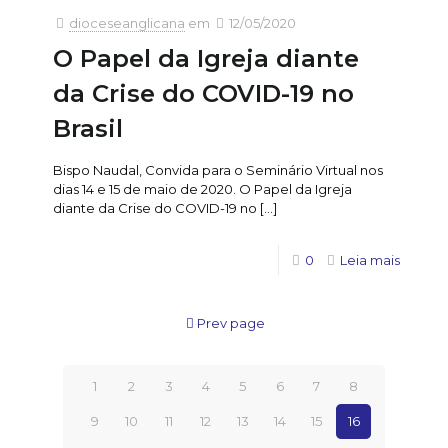
dioceseanglicana
em
12/05/2020
O Papel da Igreja diante
da Crise do COVID-19 no
Brasil
Bispo Naudal, Convida para o Seminário Virtual nos
dias 14 e 15 de maio de 2020. O Papel da Igreja
diante da Crise do COVID-19 no
[…]
0
Leia mais
Prev page
1
2
3
4
5
6
7
8
9
10
11
12
13
14
15
16