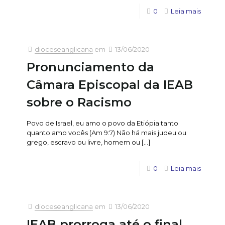
0
Leia mais
dioceseanglicana
em
13/06/2020
Pronunciamento da
Câmara Episcopal da IEAB
sobre o Racismo
Povo de Israel, eu amo o povo da Etiópia tanto
quanto amo vocês (Am 9:7) Não há mais judeu ou
grego, escravo ou livre, homem ou
[…]
0
Leia mais
dioceseanglicana
em
13/06/2020
IEAB prorroga até o final