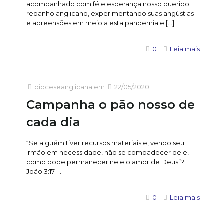
acompanhado com fé e esperança nosso querido
rebanho anglicano, experimentando suas angústias
e apreensões em meio a esta pandemia e
[…]
0
Leia mais
dioceseanglicana
em
22/05/2020
Campanha o pão nosso de
cada dia
“Se alguém tiver recursos materiais e, vendo seu
irmão em necessidade, não se compadecer dele,
como pode permanecer nele o amor de Deus”? 1
João 3:17
[…]
0
Leia mais