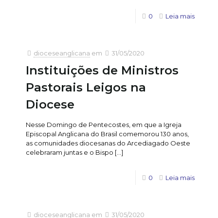
0
Leia mais
dioceseanglicana
em
31/05/2020
Instituições de Ministros
Pastorais Leigos na
Diocese
Nesse Domingo de Pentecostes, em que a Igreja
Episcopal Anglicana do Brasil comemorou 130 anos,
as comunidades diocesanas do Arcediagado Oeste
celebraram juntas e o Bispo
[…]
0
Leia mais
dioceseanglicana
em
31/05/2020