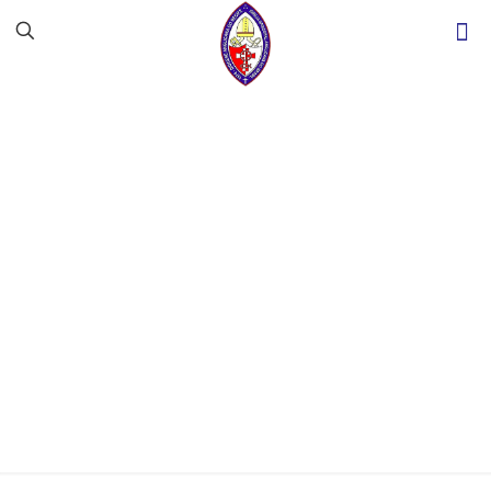
Da fé à luta contra a
fome: iniciativa
popular transforma
realidade em
Petrolina