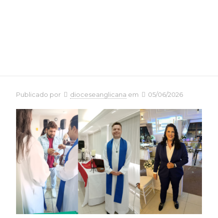
população
LGBTQIA+
Publicado por
dioceseanglicana
em
05/06/2026