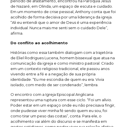
período de afastamento, encontrou na Paróquia Jesus
de Nazaré, em Olinda, um espaço de escuta e cuidado.
Em um momento de crise pessoal, Anthony conta que foi
acolhido de forma decisiva por uma liderança da igreja.
“Ali eu entendi que o amor de Deus é uma experiência
individual. Nunca mais me senti sem o cuidado Dele”,
afirma.
Do conflito ao acolhimento
Histórias como essa também dialogam com a trajetória
de Eliel Rodrigues Lucena, homem bissexual que atua na
comunicação da igreja e como ministro pastoral. Criado
em um contexto religioso tradicional, ele passou anos
vivendo entre a fé e a negação de sua própria
identidade. “Eu me escondia de quem eu era. Vivia
isolado, com medo de ser condenado”, lembra.
O encontro com a Igreja Episcopal Anglicana
representou uma ruptura com esse ciclo. “Foi um alívio.
Poder estar em um espaço onde eu não precisava fingir,
onde pudesse viver minha fé sendo quem eu sou, foi
como tirar um peso das costas”, conta. Para ele, o
acolhimento vai além do discurso e se manifesta em
gestos cotidianos, como poder viver sua relação afetiva