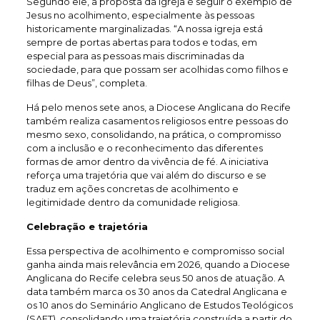
Segundo ele, a proposta da igreja é seguir o exemplo de
Jesus no acolhimento, especialmente às pessoas
historicamente marginalizadas. “A nossa igreja está
sempre de portas abertas para todos e todas, em
especial para as pessoas mais discriminadas da
sociedade, para que possam ser acolhidas como filhos e
filhas de Deus”, completa.
Há pelo menos sete anos, a Diocese Anglicana do Recife
também realiza casamentos religiosos entre pessoas do
mesmo sexo, consolidando, na prática, o compromisso
com a inclusão e o reconhecimento das diferentes
formas de amor dentro da vivência de fé. A iniciativa
reforça uma trajetória que vai além do discurso e se
traduz em ações concretas de acolhimento e
legitimidade dentro da comunidade religiosa.
Celebração e trajetória
Essa perspectiva de acolhimento e compromisso social
ganha ainda mais relevância em 2026, quando a Diocese
Anglicana do Recife celebra seus 50 anos de atuação. A
data também marca os 30 anos da Catedral Anglicana e
os 10 anos do Seminário Anglicano de Estudos Teológicos
(SAET), consolidando uma trajetória construída a partir do