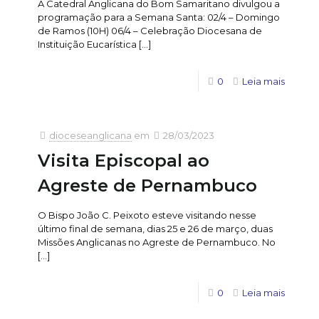
A Catedral Anglicana do Bom Samaritano divulgou a
programação para a Semana Santa: 02/4 – Domingo
de Ramos (10H) 06/4 – Celebração Diocesana de
Instituição Eucarística
[…]
0
Leia mais
dioceseanglicana
em
28/03/2023
Visita Episcopal ao
Agreste de Pernambuco
O Bispo João C. Peixoto esteve visitando nesse
último final de semana, dias 25 e 26 de março, duas
Missões Anglicanas no Agreste de Pernambuco. No
[…]
0
Leia mais