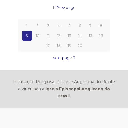
Prev page
1
2
3
4
5
6
7
8
9
10
11
12
13
14
15
16
17
18
19
20
Next page
Instituição Religiosa. Diocese Anglicana do Recife
é vinculada à
Igreja Episcopal Anglicana do
Brasil.