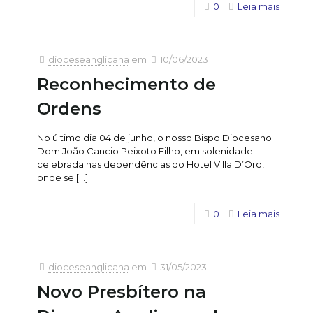
0
Leia mais
dioceseanglicana
em
10/06/2023
Reconhecimento de
Ordens
No último dia 04 de junho, o nosso Bispo Diocesano
Dom João Cancio Peixoto Filho, em solenidade
celebrada nas dependências do Hotel Villa D’Oro,
onde se
[…]
0
Leia mais
dioceseanglicana
em
31/05/2023
Novo Presbítero na