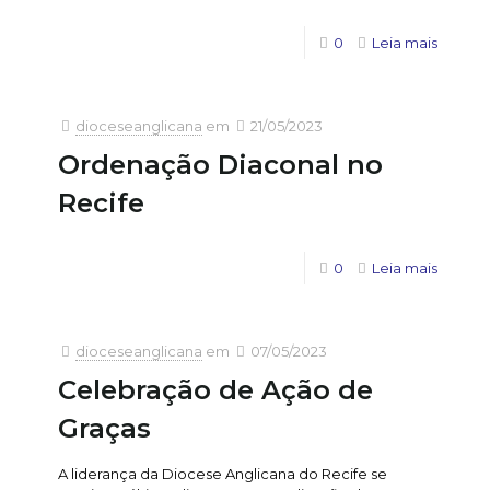
0
Leia mais
dioceseanglicana
em
21/05/2023
Ordenação Diaconal no
Recife
0
Leia mais
dioceseanglicana
em
07/05/2023
Celebração de Ação de
Graças
A liderança da Diocese Anglicana do Recife se