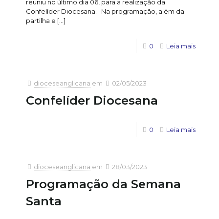
reuniu no último dia 06, para a realização da
Confelíder Diocesana. Na programação, além da
partilha e
[…]
0
Leia mais
dioceseanglicana
em
02/05/2023
Confelíder Diocesana
0
Leia mais
dioceseanglicana
em
28/03/2023
Programação da Semana
Santa