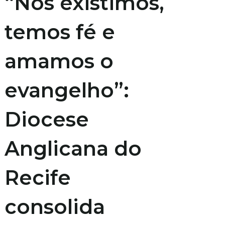
“Nós existimos,
temos fé e
amamos o
evangelho”:
Diocese
Anglicana do
Recife
consolida