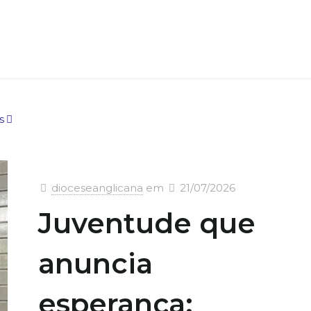
s
dioceseanglicana
em
21/07/2026
Juventude que
anuncia
esperança: