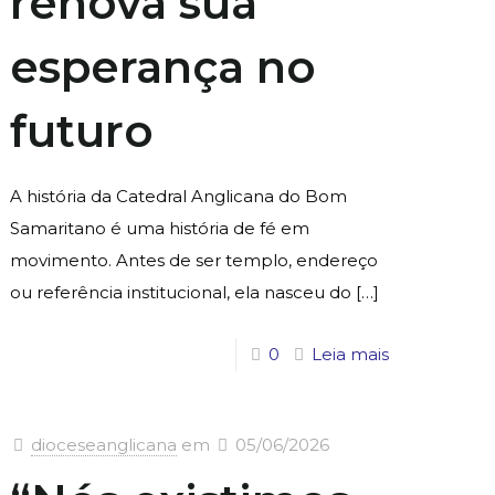
renova sua
esperança no
futuro
A história da Catedral Anglicana do Bom
Samaritano é uma história de fé em
movimento. Antes de ser templo, endereço
ou referência institucional, ela nasceu do
[…]
0
Leia mais
dioceseanglicana
em
05/06/2026