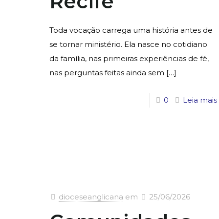
Recife
Toda vocação carrega uma história antes de
se tornar ministério. Ela nasce no cotidiano
da família, nas primeiras experiências de fé,
nas perguntas feitas ainda sem
[…]
0
Leia mais
dioceseanglicana
em
25/06/2026