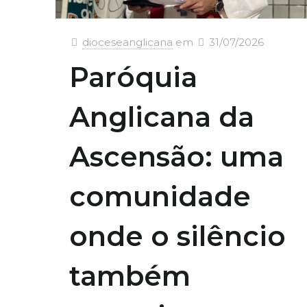
dioceseanglicana
em
31/07/2026
Paróquia
Anglicana da
Ascensão: uma
comunidade
onde o silêncio
também