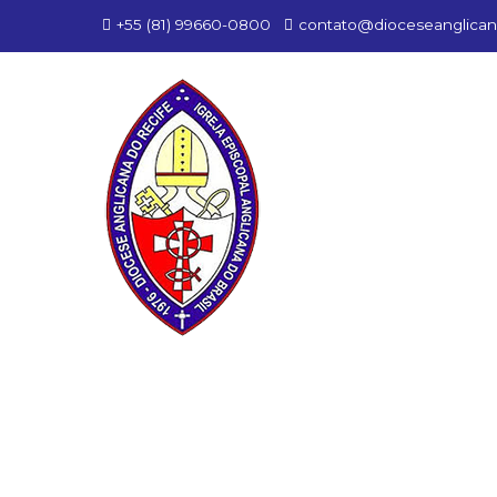
+55 (81) 99660-0800
contato@dioceseanglican