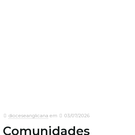
dioceseanglicana
em
03/07/2026
Comunidades