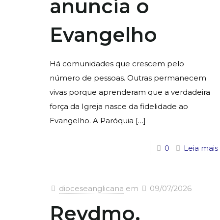
anuncia o
Evangelho
Há comunidades que crescem pelo
número de pessoas. Outras permanecem
vivas porque aprenderam que a verdadeira
força da Igreja nasce da fidelidade ao
Evangelho. A Paróquia
[…]
0
Leia mais
dioceseanglicana
em
09/07/2026
Revdmo.