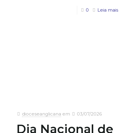
0
Leia mais
dioceseanglicana
em
03/07/2026
Dia Nacional de