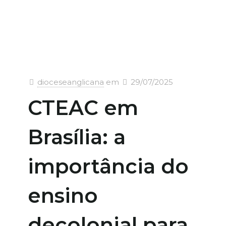
dioceseanglicana
em
29/07/2025
CTEAC em
Brasília: a
importância do
ensino
decolonial para