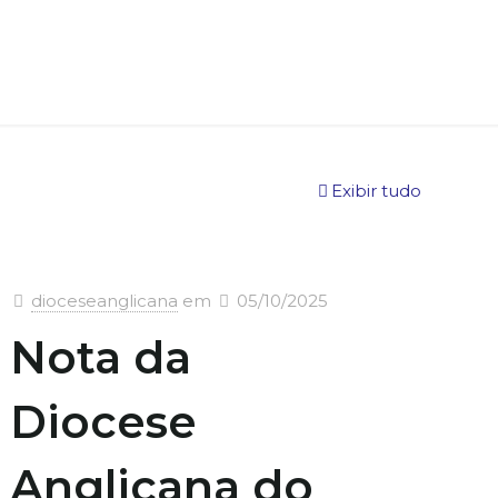
Exibir tudo
dioceseanglicana
em
05/10/2025
Nota da
Diocese
Anglicana do