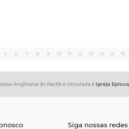
5
6
7
8
9
10
11
12
13
14
15
16
iocese Anglicana do Recife é vinculada à
Igreja Episco
conosco
Siga nossas redes