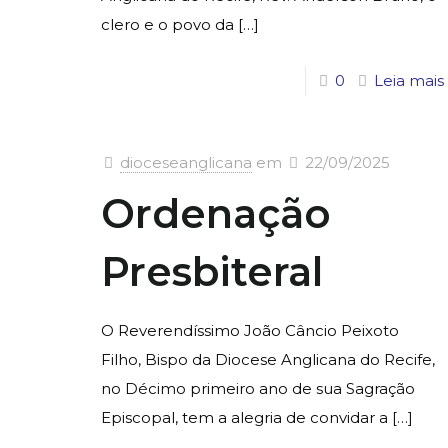
clero e o povo da
[…]
0
Leia mais
dioceseanglicana
em
22/09/2025
Ordenação
Presbiteral
O Reverendíssimo João Câncio Peixoto
Filho, Bispo da Diocese Anglicana do Recife,
no Décimo primeiro ano de sua Sagração
Episcopal, tem a alegria de convidar a
[…]