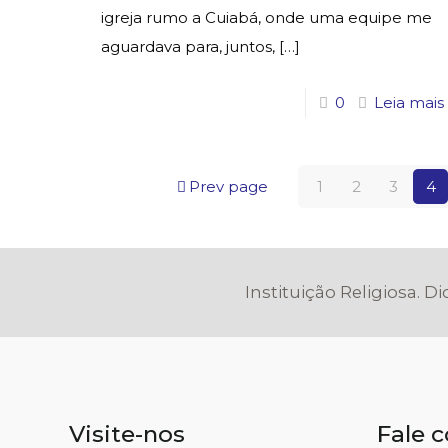
igreja rumo a Cuiabá, onde uma equipe me
aguardava para, juntos,
[…]
0
Leia mais
Prev page
1
2
3
4
Instituição Religiosa. D
Visite-nos
Fale 