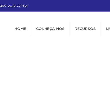
aderecife.com.br
HOME
CONHEÇA-NOS
RECURSOS
M
ioceseanglica