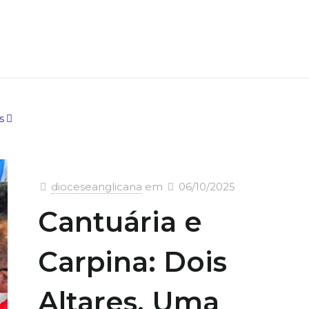
s
dioceseanglicana
em
06/10/2025
Cantuária e
Carpina: Dois
Altares, Uma