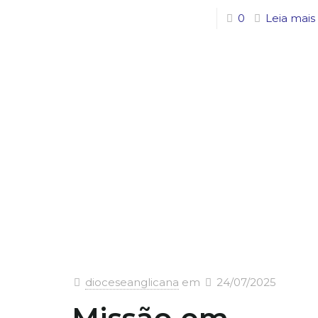
0
Leia mais
dioceseanglicana
em
24/07/2025