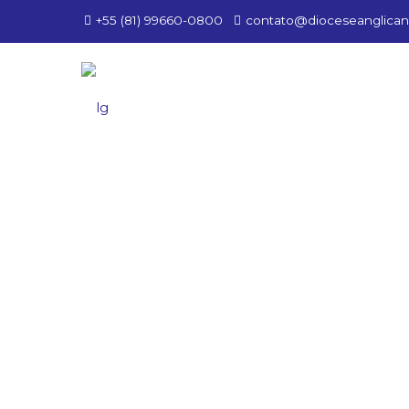
+55 (81) 99660-0800
contato@dioceseanglican
d