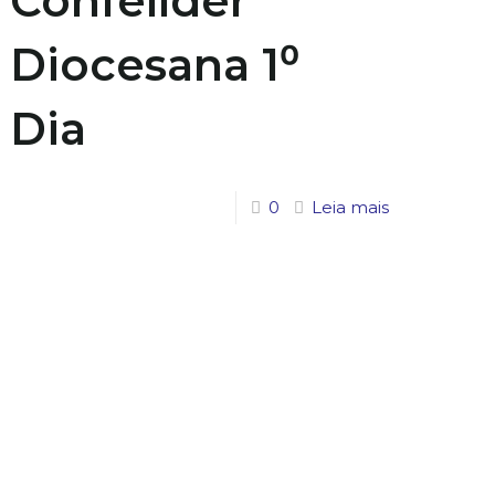
Confelíder
Diocesana 1⁰
Dia
0
Leia mais