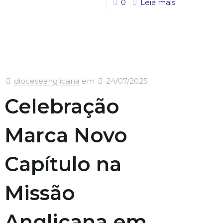
0
Leia mais
dioceseanglicana
em
24/07/2025
Celebração
Marca Novo
Capítulo na
Missão
Anglicana em