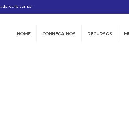
aderecife.com.br
HOME
CONHEÇA-NOS
RECURSOS
M
ioceseanglica