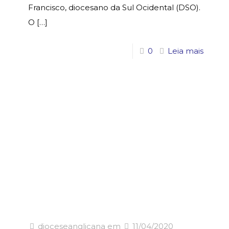
Francisco, diocesano da Sul Ocidental (DSO).
O
[…]
0
Leia mais
dioceseanglicana
em
11/04/2020