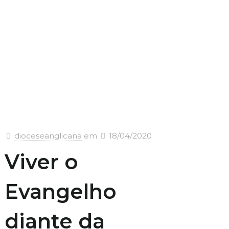
dioceseanglicana
em
18/04/2020
Viver o
Evangelho
diante da