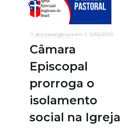
dioceseanglicana
em
12/05/2020
Câmara
Episcopal
prorroga o
isolamento
social na Igreja