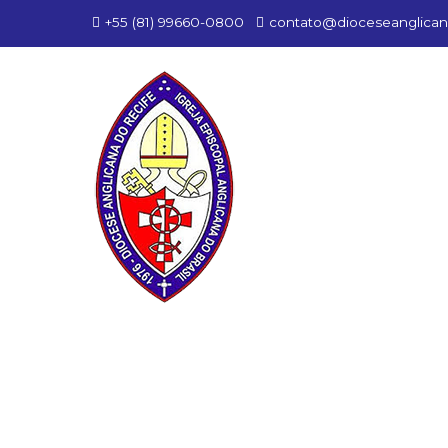
+55 (81) 99660-0800
contato@dioceseanglican
d