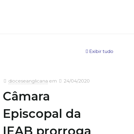
Exibir tudo
dioceseanglicana
em
24/04/2020
Câmara
Episcopal da
IEAB prorroga