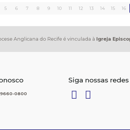
5
6
7
8
9
10
11
12
13
14
15
16
iocese Anglicana do Recife é vinculada à
Igreja Episco
conosco
Siga nossas redes
9660-0800