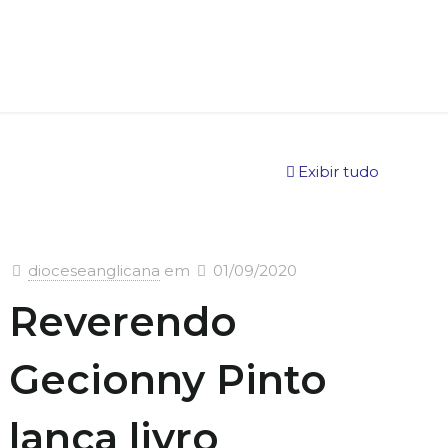
Exibir tudo
dioceseanglicana
em
01/09/2020
Reverendo
Gecionny Pinto
lança livro