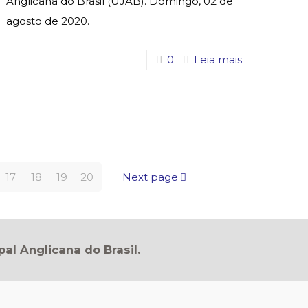
Anglicana do Brasil (UJAB). Domingo, 02 de
agosto de 2020.
0
Leia mais
17
18
19
20
Next page
pal Anglicana do Brasil.