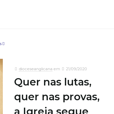
s
dioceseanglicana
em
21/09/2020
Quer nas lutas,
quer nas provas,
a Igreja segue