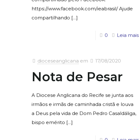
https://www.facebook.com/ieabrasil/ Ajude
compartilhando
[…]
0
Leia mais
dioceseanglicana
em
17/08/2020
Nota de Pesar
A Diocese Anglicana do Recife se junta aos
irmãos e irmãs de caminhada cristã e louva
a Deus pela vida de Dom Pedro Casaldáliga,
bispo emérito
[…]
0
Leia mais