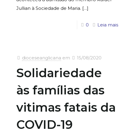
Jullian à Sociedade de Maria.
[…]
0
Leia mais
dioceseanglicana
em
15/08/2020
Solidariedade
às famílias das
vitimas fatais da
COVID-19