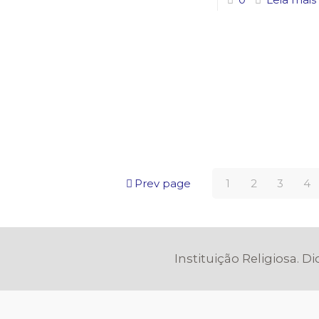
Prev page
1
2
3
4
Instituição Religiosa. D