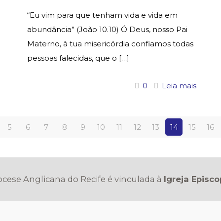
“Eu vim para que tenham vida e vida em
abundância” (João 10.10) Ó Deus, nosso Pai
Materno, à tua misericórdia confiamos todas
pessoas falecidas, que o
[…]
0
Leia mais
5
6
7
8
9
10
11
12
13
14
15
16
iocese Anglicana do Recife é vinculada à
Igreja Episco