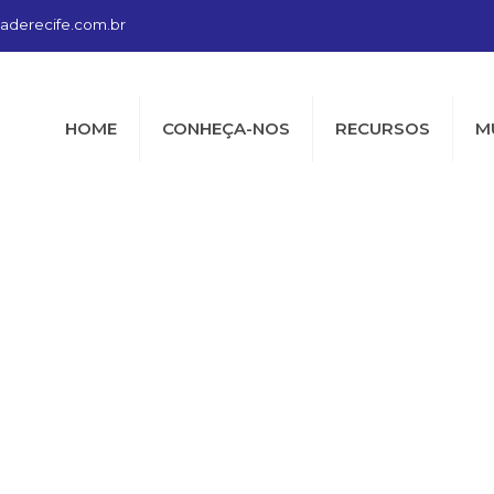
aderecife.com.br
HOME
CONHEÇA-NOS
RECURSOS
M
ioceseanglica