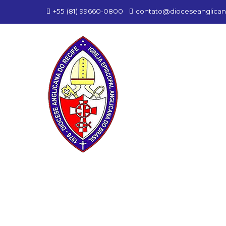
+55 (81) 99660-0800
contato@dioceseanglican
d