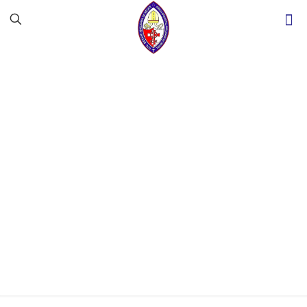
Memória, missão e
esperança marcam
o 37º Concílio da
Diocese Anglicana
do Recife