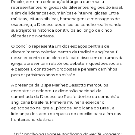
Recife, em uma celebração litúrgica que reuniu
representantes religiosos de diferentes regiões do Brasil,
além de lideranças ecumênicas e inter-religiosas. Entre
músicas, leituras bíblicas, homenagens e mensagens de
esperança, a Diocese deu início ao concílio reafirmando
sua trajetória histórica construída ao longo de cinco
décadas no Nordeste.
O concílio representa um dos espaços centrais de
discernimento coletivo dentro da tradição anglicana. É
nesse encontro que clero e laicato discutem os rumos da
igreja, apresentam relatórios, debatem questões sociais
e pastorais, constroem propostas e pensam caminhos
para os próximos anos da missão.
A presença da Bispa Marinez Bassotto marcou os
encontros e celebrou a dimensão nacional da
caminhada da Diocese do Recife dentro da comunhão
anglicana brasileira. Primeira mulher a exercer o
episcopado na Igreja Episcopal Anglicana do Brasil, a
liderança destacou o impacto do concílio para além das
fronteiras nordestinas.
(37º Concílio da Diocese Anglicana do Recife. Imagem: