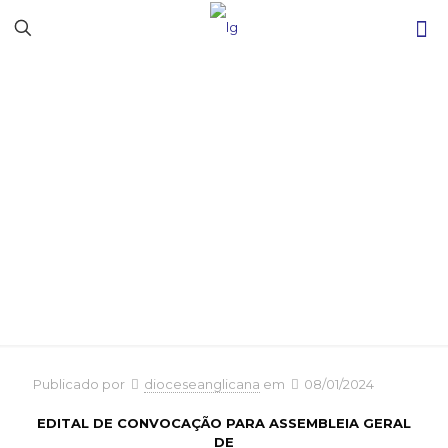
Edital de
Convocação para
Assembleia Geral
Publicado por
dioceseanglicana
em
08/01/2024
EDITAL DE CONVOCAÇÃO PARA ASSEMBLEIA GERAL
DE