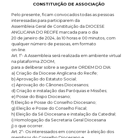
CONSTITUIÇÃO DE ASSOCIAÇÃO
Pelo presente, ficam convocados todas as pessoas
interessadas para participarem da
Assembleia Geral de Constituição da DIOCESE
ANGLICANA DO RECIFE marcada para o dia
20 de janeiro de 2024, às 10 horas e 00 minutos, com
qualquer número de pessoas, em formato
on-line.
Art. 1º- A Assembleia será realizada em ambiente virtual
na plataforma ZOOM,
para a deliberar sobre a seguinte ORDEM DO DIA:
a) Criação da Diocese Anglicana do Recife;
b) Aprovação do Estatuto Social;
c) Aprovação do Cânones Diocesanos;
d) Criação e instalação das Paróquias e Missões;
e) Posse do Bispo Diocesano;
f) Eleição e Posse do Conselho Diocesano;
g) Eleição e Posse do Conselho Fiscal;
h) Eleição da Sé Diocesana e instalação da Catedral;
i) Homologação da Secretaria Geral Diocesana
j) o que ocorrer.
Art. 2º- Os interessados em concorrer à eleição dos
membros do Conselho Diocesano e