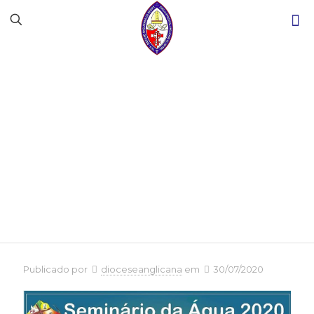
Seminário da Água
2020 (Rio São
Francisco)
Publicado por
dioceseanglicana
em
30/07/2020