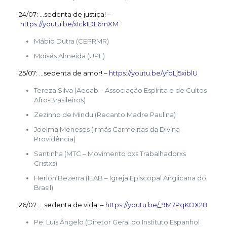
24/07: …sedenta de justiça! –
https://youtu.be/xIckIDL6mXM
Mábio Dutra (CEPRMR)
Moisés Almeida (UPE)
25/07: …sedenta de amor! –
https://youtu.be/yfpLj5xiblU
Tereza Silva (Aecab – Associação Espírita e de Cultos
Afro-Brasileiros)
Zezinho de Mindu (Recanto Madre Paulina)
Joelma Meneses (Irmãs Carmelitas da Divina
Providência)
Santinha (MTC – Movimento dxs Trabalhadorxs
Cristxs)
Herlon Bezerra (IEAB – Igreja Episcopal Anglicana do
Brasil)
26/07: …sedenta de vida! –
https://youtu.be/_9M7PqKOX28
Pe. Luís Ângelo (Diretor Geral do Instituto Espanhol