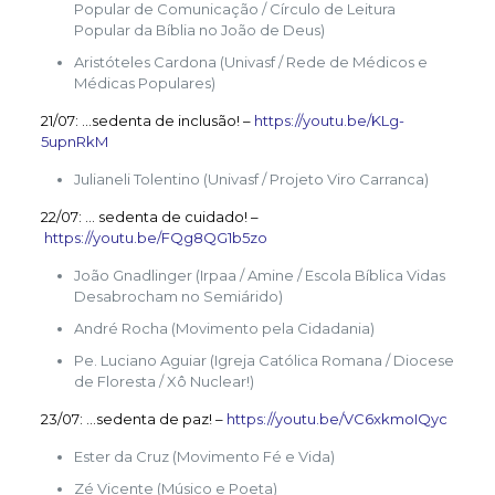
Popular de Comunicação / Círculo de Leitura
Popular da Bíblia no João de Deus)
Aristóteles Cardona (Univasf / Rede de Médicos e
Médicas Populares)
21/07: …sedenta de inclusão! –
https://youtu.be/KLg-
5upnRkM
Julianeli Tolentino (Univasf / Projeto Viro Carranca)
22/07: … sedenta de cuidado! –
https://youtu.be/FQg8QG1b5zo
João Gnadlinger (Irpaa / Amine / Escola Bíblica Vidas
Desabrocham no Semiárido)
André Rocha (Movimento pela Cidadania)
Pe. Luciano Aguiar (Igreja Católica Romana / Diocese
de Floresta / Xô Nuclear!)
23/07: …sedenta de paz! –
https://youtu.be/VC6xkmoIQyc
Ester da Cruz (Movimento Fé e Vida)
Zé Vicente (Músico e Poeta)