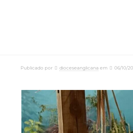
Publicado por
dioceseanglicana
em
06/10/2