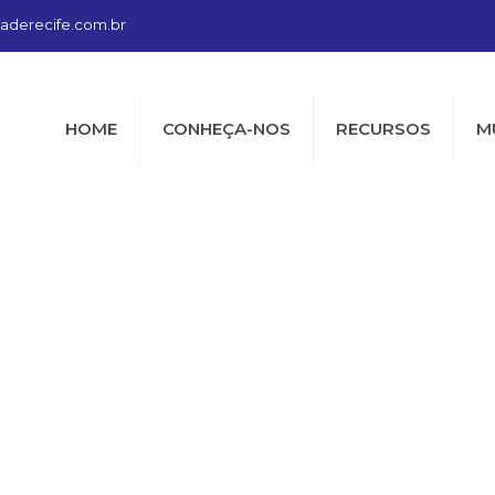
aderecife.com.br
HOME
CONHEÇA-NOS
RECURSOS
M
 Carpina: Dois 