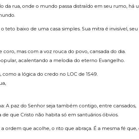
do da rua, onde o mundo passa distraído em seu rumo, há 
mundo.
 teto baixo de uma casa simples. Sua mitra é invisível, se
oro, mas com a voz rouca do povo, cansada do dia.
popular, acalentando a melodia do eterno Evangelho.
s, como a lógica do credo no LOC de 1549.
ua,
á na: A paz do Senhor seja também contigo, entre cansados,
 de que Cristo não habita só em santuários óbvios.
é a ordem que acolhe, o rito que abraça. É a mesma fé que