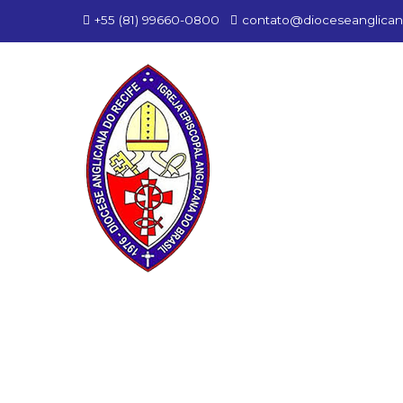
+55 (81) 99660-0800
contato@dioceseanglican
Cantuária e