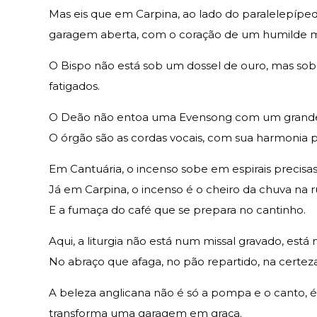
Mas eis que em Carpina, ao lado do paralelepípe
garagem aberta, com o coração de um humilde 
O Bispo não está sob um dossel de ouro, mas sob o
fatigados.
O Deão não entoa uma Evensong com um grande c
O órgão são as cordas vocais, com sua harmonia 
Em Cantuária, o incenso sobe em espirais precisa
Já em Carpina, o incenso é o cheiro da chuva na r
E a fumaça do café que se prepara no cantinho.
Aqui, a liturgia não está num missal gravado, est
No abraço que afaga, no pão repartido, na certeza
A beleza anglicana não é só a pompa e o canto, 
transforma uma garagem em graça.