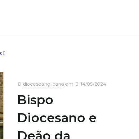
s
dioceseanglicana
em
14/05/2024
Bispo
Diocesano e
Deão da