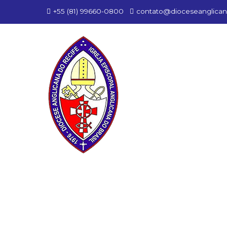
+55 (81) 99660-0800
contato@dioceseanglican