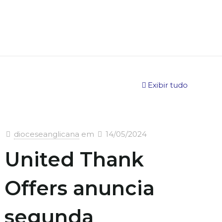
Exibir tudo
dioceseanglicana
em
14/05/2024
United Thank
Offers anuncia
segunda