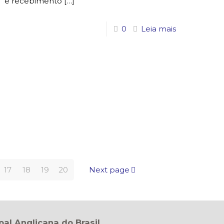
e recebimento
[…]
0
Leia mais
17
18
19
20
Next page
pal Anglicana do Brasil.