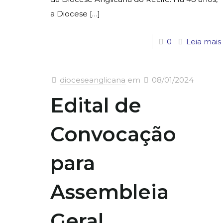
a Diocese
[…]
0
Leia mais
dioceseanglicana
em
08/01/2024
Edital de
Convocação
para
Assembleia
Geral