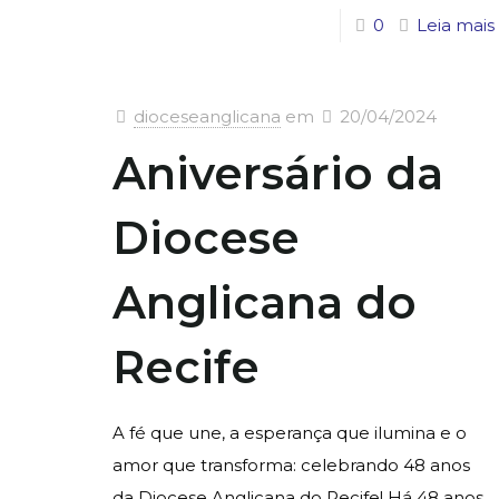
0
Leia mais
dioceseanglicana
em
20/04/2024
Aniversário da
Diocese
Anglicana do
Recife
A fé que une, a esperança que ilumina e o
amor que transforma: celebrando 48 anos
da Diocese Anglicana do Recife! Há 48 anos,