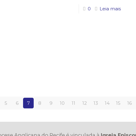
0
Leia mais
5
6
7
8
9
10
11
12
13
14
15
16
iocese Anglicana do Recife é vinculada à
Igreja Episco