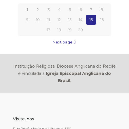
1
2
3
4
5
6
7
8
9
10
11
12
13
14
15
16
17
18
19
20
Next page
Instituição Religiosa. Diocese Anglicana do Recife
é vinculada à
Igreja Episcopal Anglicana do
Brasil.
Visite-nos
Rua José Maria de Miranda, 560