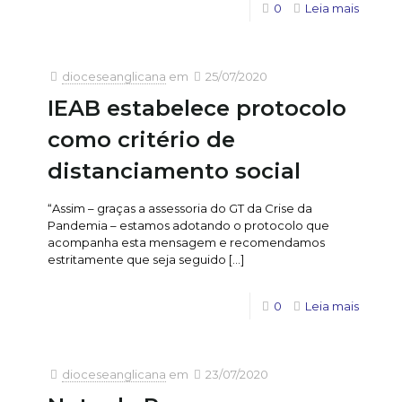
0
Leia mais
dioceseanglicana
em
25/07/2020
IEAB estabelece protocolo
como critério de
distanciamento social
“Assim – graças a assessoria do GT da Crise da
Pandemia – estamos adotando o protocolo que
acompanha esta mensagem e recomendamos
estritamente que seja seguido
[…]
0
Leia mais
dioceseanglicana
em
23/07/2020