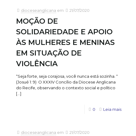
dioceseanglicana
em
21/07/2020
MOÇÃO DE
SOLIDARIEDADE E APOIO
ÀS MULHERES E MENINAS
EM SITUAÇÃO DE
VIOLÊNCIA
“Seja forte, seja corajosa, você nunca está sozinha. “
(Josué 1: 9) O XXXIV Concílio da Diocese Anglicana
do Recife, observando o contexto social e político
[…]
0
Leia mais
dioceseanglicana
em
21/07/2020