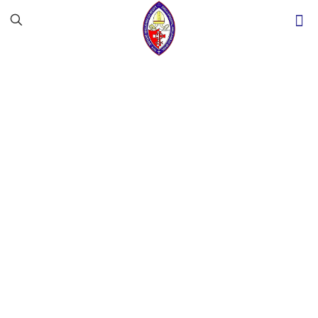
Reunião de
Primazes das
Américas: bispa
Marinez Bassotto é
eleita Primaz
Regional