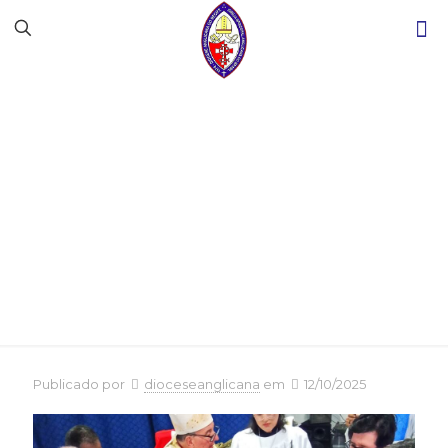
Ordenação
Presbiteral do Rev.
Anderson Bruno
Publicado por
dioceseanglicana
em
12/10/2025