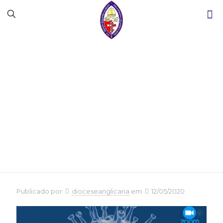
O Papel da Igreja
diante da Crise do
COVID-19 no Brasil
Publicado por
dioceseanglicana
em
12/05/2020