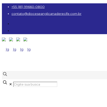
+55 (81) 99660-0800
contato@dioceseanglicanaderecife.com.br
✕