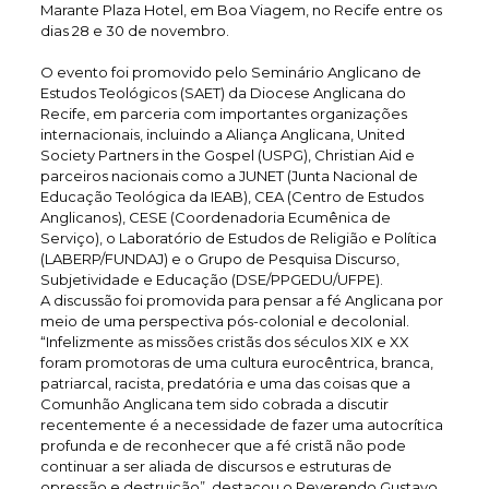
Marante Plaza Hotel, em Boa Viagem, no Recife entre os
dias 28 e 30 de novembro.
O evento foi promovido pelo Seminário Anglicano de
Estudos Teológicos (SAET) da Diocese Anglicana do
Recife, em parceria com importantes organizações
internacionais, incluindo a Aliança Anglicana, United
Society Partners in the Gospel (USPG), Christian Aid e
parceiros nacionais como a JUNET (Junta Nacional de
Educação Teológica da IEAB), CEA (Centro de Estudos
Anglicanos), CESE (Coordenadoria Ecumênica de
Serviço), o Laboratório de Estudos de Religião e Política
(LABERP/FUNDAJ) e o Grupo de Pesquisa Discurso,
Subjetividade e Educação (DSE/PPGEDU/UFPE).
A discussão foi promovida para pensar a fé Anglicana por
meio de uma perspectiva pós-colonial e decolonial.
“Infelizmente as missões cristãs dos séculos XIX e XX
foram promotoras de uma cultura eurocêntrica, branca,
patriarcal, racista, predatória e uma das coisas que a
Comunhão Anglicana tem sido cobrada a discutir
recentemente é a necessidade de fazer uma autocrítica
profunda e de reconhecer que a fé cristã não pode
continuar a ser aliada de discursos e estruturas de
opressão e destruição”, destacou o Reverendo Gustavo