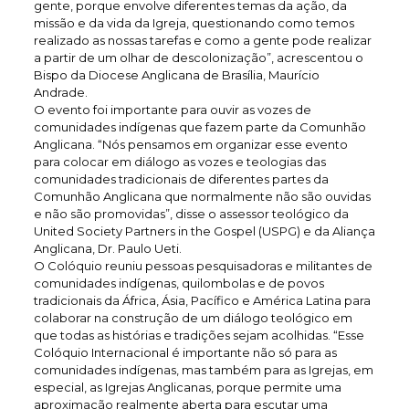
gente, porque envolve diferentes temas da ação, da
missão e da vida da Igreja, questionando como temos
realizado as nossas tarefas e como a gente pode realizar
a partir de um olhar de descolonização”, acrescentou o
Bispo da Diocese Anglicana de Brasília, Maurício
Andrade.
O evento foi importante para ouvir as vozes de
comunidades indígenas que fazem parte da Comunhão
Anglicana. “Nós pensamos em organizar esse evento
para colocar em diálogo as vozes e teologias das
comunidades tradicionais de diferentes partes da
Comunhão Anglicana que normalmente não são ouvidas
e não são promovidas”, disse o assessor teológico da
United Society Partners in the Gospel (USPG) e da Aliança
Anglicana, Dr. Paulo Ueti.
O Colóquio reuniu pessoas pesquisadoras e militantes de
comunidades indígenas, quilombolas e de povos
tradicionais da África, Ásia, Pacífico e América Latina para
colaborar na construção de um diálogo teológico em
que todas as histórias e tradições sejam acolhidas. “Esse
Colóquio Internacional é importante não só para as
comunidades indígenas, mas também para as Igrejas, em
especial, as Igrejas Anglicanas, porque permite uma
aproximação realmente aberta para escutar uma