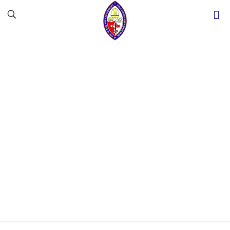
Diocese Anglicana
do Recife recebe
Colóquio
Internacional de
Teologia