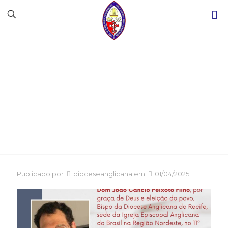
Convite – Ordenação
Diaconal
Publicado por
dioceseanglicana
em
01/04/2025