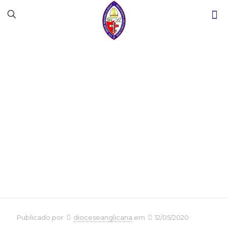
Câmara Episcopal
prorroga o
isolamento social na
Igreja
Publicado por
dioceseanglicana
em
12/05/2020