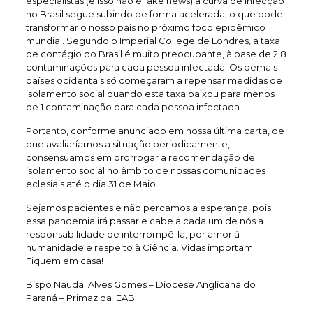
especialistas (e isso não é fake news) a curva de infecção
no Brasil segue subindo de forma acelerada, o que pode
transformar o nosso país no próximo foco epidêmico
mundial. Segundo o Imperial College de Londres, a taxa
de contágio do Brasil é muito preocupante, à base de 2,8
contaminações para cada pessoa infectada. Os demais
países ocidentais só começaram a repensar medidas de
isolamento social quando esta taxa baixou para menos
de 1 contaminação para cada pessoa infectada.
Portanto, conforme anunciado em nossa última carta, de
que avaliaríamos a situação periodicamente,
consensuamos em prorrogar a recomendação de
isolamento social no âmbito de nossas comunidades
eclesiais até o dia 31 de Maio.
Sejamos pacientes e não percamos a esperança, pois
essa pandemia irá passar e cabe a cada um de nós a
responsabilidade de interrompê-la, por amor à
humanidade e respeito à Ciência. Vidas importam.
Fiquem em casa!
Bispo Naudal Alves Gomes – Diocese Anglicana do
Paraná – Primaz da IEAB